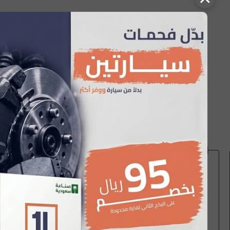
تعذر جلب المزيد 😢
العموم م
التجمع