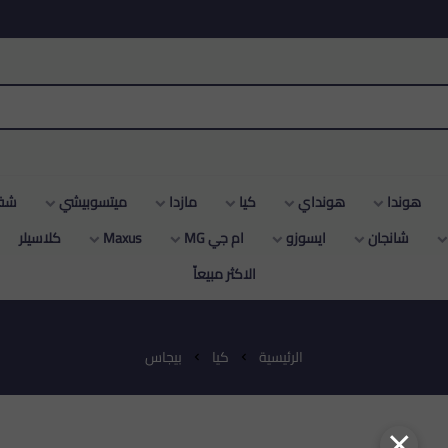
هونداي
كيا
مازدا
ميتسوبيشي
شفروليه
ن
ايسوزو
ام جي MG
Maxus
كلاسيلر
دودج
سو
الاكثر مبيعاّ
الرئيسية
كيا
بيجاس