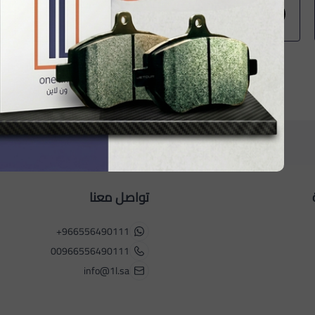
يحيى مجربي
حس
تواصل معنا
+966556490111
00966556490111
info@1l.sa