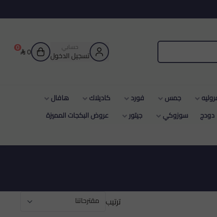
حسابي
0
0
تسجيل الدخول
جمس
فورد
كاديلاك
هافال
زوكي
جيتور
عروض البكجات المميزة
ترتيب