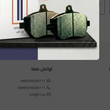
عبدالله مسفر
عبد
تواصل معنا
+966556490111
00966556490111
info@1l.sa