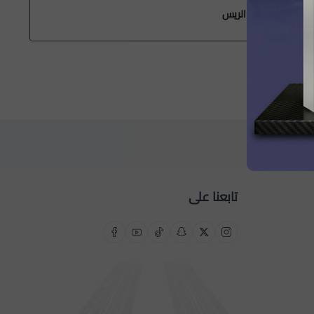
الله الريس
حسن ال
تابعنا على