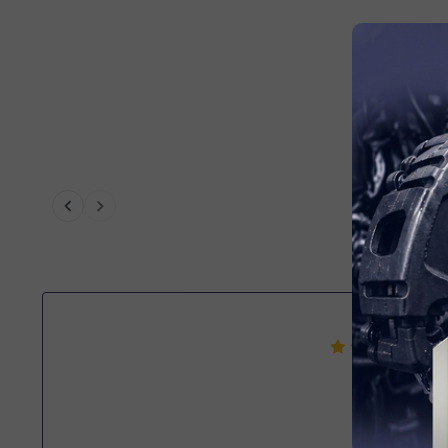
العموم ممتاز
التجمع