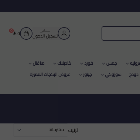
حسابي
0
0
تسجيل الدخول
جمس
فورد
كاديلاك
هافال
زوكي
جيتور
عروض البكجات المميزة
ترتيب