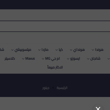
هونداي
كيا
مازدا
ميتسوبيشي
شفروليه
ن
ايسوزو
ام جي MG
Maxus
كلاسيلر
دودج
سو
الاكثر مبيعاّ
الرئيسية
جيتور