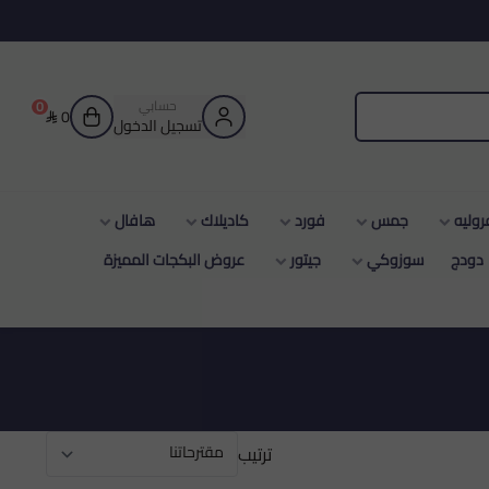
حسابي
0
0
تسجيل الدخول
جمس
فورد
كاديلاك
هافال
زوكي
جيتور
عروض البكجات المميزة
ترتيب