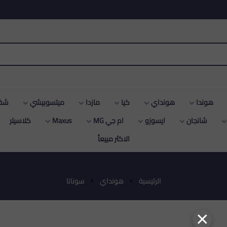
هونداي
كيا
مازدا
ميتسوبيشي
شفروليه
ن
ايسوزو
ام جي MG
Maxus
كلاسيلر
دودج
سو
الاكثر مبيعاّ
الرئيسية
هونداي
سوناتا