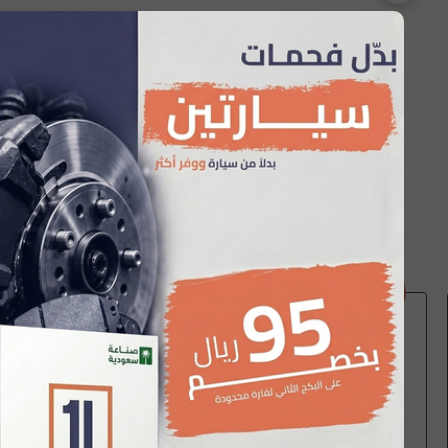
تعذر جلب المزيد 😢
Marwan Aljughaiman
مح