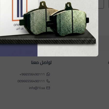
تواصل معنا
+966556490111
00966556490111
info@1l.sa