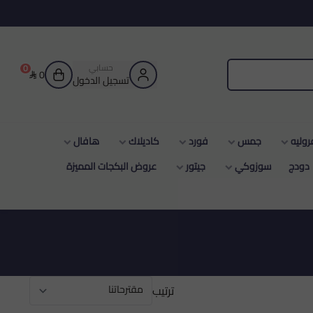
حسابي
0
0
تسجيل الدخول
وليه
جمس
فورد
كاديلاك
هافال
دودج
سوزوكي
جيتور
عروض البكجات المميزة
ترتيب