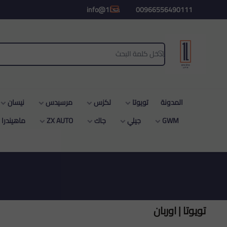
common.titles.skip_to_main_conten
info@1l.sa
00966556490111
ون لاين
المدونة
تويوتا
لكزس
مرسيدس
نيسان
GWM
جيلي
جاك
ZX AUTO
ماهيندرا
تويوتا | اوربان