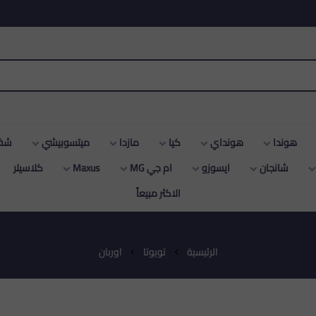
هوندا
هونداي
كيا
مازدا
ميتسوبيشي
شفر
شانجان
ايسوزو
ام جي MG
Maxus
كلاسيلر
الاكثر مبيعاّ
الرئيسية
تويوتا
اوربان