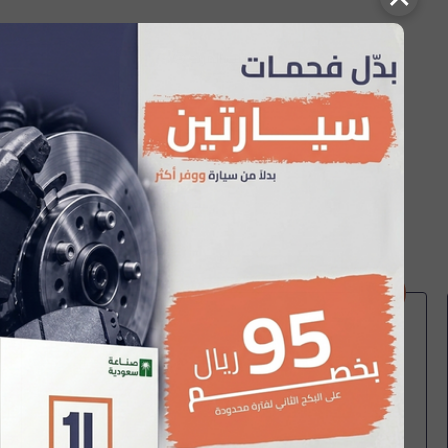
تعذر جلب المزيد 😢
تعامل مم