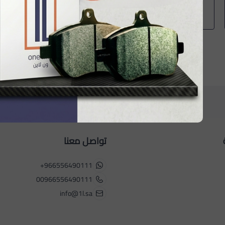
عبدالله الحربي
عبد
تواصل معنا
+966556490111
00966556490111
info@1l.sa