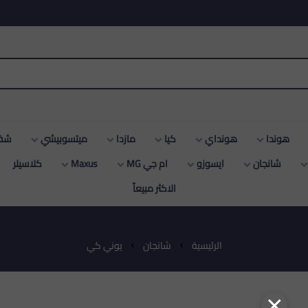
هونداي
كيا
مازدا
ميتسوبيشي
شفروليه
ن
ايسوزو
ام جي MG
Maxus
كلاسيلر
دودج
سو
الاكثر مبيعاّ
الرئيسية
شانجان
يوني كي