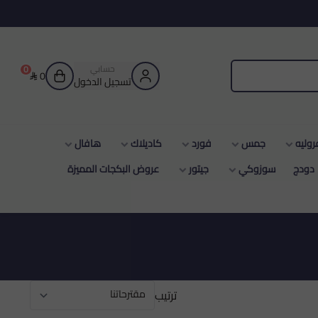
حسابي
0
0
تسجيل الدخول
جمس
فورد
كاديلاك
هافال
زوكي
جيتور
عروض البكجات المميزة
ترتيب